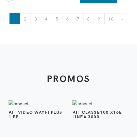
1
2
3
4
5
6
7
8
9
10
›
PROMOS
VOIR
VOIR
KIT VIDEO WAYFI PLUS
KIT CLASSE100 X16E
1 BP
LINEA 3000