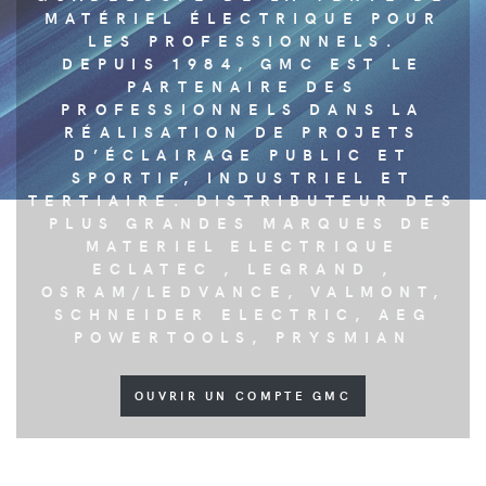
MATÉRIEL ÉLECTRIQUE POUR
LES PROFESSIONNELS.
DEPUIS 1984, GMC EST LE
PARTENAIRE DES
PROFESSIONNELS DANS LA
RÉALISATION DE PROJETS
D’ÉCLAIRAGE PUBLIC ET
SPORTIF, INDUSTRIEL ET
TERTIAIRE. DISTRIBUTEUR DES
PLUS GRANDES MARQUES DE
MATERIEL ELECTRIQUE
ECLATEC , LEGRAND ,
OSRAM/LEDVANCE, VALMONT,
SCHNEIDER ELECTRIC, AEG
POWERTOOLS, PRYSMIAN
OUVRIR UN COMPTE GMC