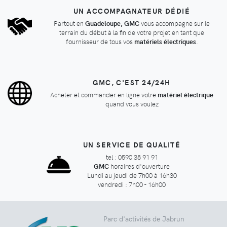
UN ACCOMPAGNATEUR DÉDIÉ
Partout en
Guadeloupe, GMC
vous accompagne sur le
terrain du début à la fin de votre projet en tant que
fournisseur de tous vos
matériels électriques
.
GMC, C'EST 24/24H
Acheter et commander en ligne votre
matériel électrique
quand vous voulez
UN SERVICE DE QUALITÉ
tel : 0590 38 91 91
GMC
horaires d'ouverture
Lundi au jeudi de 7h00 à 16h30
vendredi : 7h00 - 16h00
Parc d'activités de Jabrun