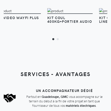
VOIR
VOIR
I PLUS
KIT COUL
KIT CLASSE100 X16
400KG+PORTIER AUDIO
LINEA 3000
SERVICES - AVANTAGES
UN ACCOMPAGNATEUR DÉDIÉ
Partout en
Guadeloupe, GMC
vous accompagne sur le
terrain du début à la fin de votre projet en tant que
fournisseur de tous vos
matériels électriques
.